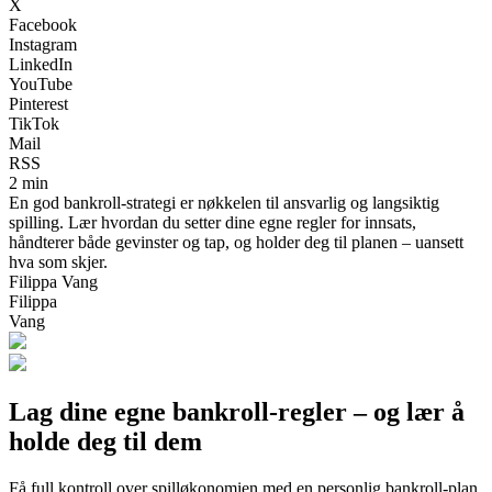
X
Facebook
Instagram
LinkedIn
YouTube
Pinterest
TikTok
Mail
RSS
2 min
En god bankroll-strategi er nøkkelen til ansvarlig og langsiktig
spilling. Lær hvordan du setter dine egne regler for innsats,
håndterer både gevinster og tap, og holder deg til planen – uansett
hva som skjer.
Filippa Vang
Filippa
Vang
Lag dine egne bankroll-regler – og lær å
holde deg til dem
Få full kontroll over spilløkonomien med en personlig bankroll-plan