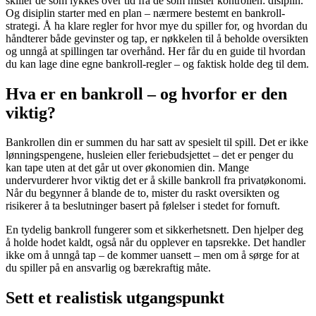
skiller de som lykkes over tid fra de som mister kontrollen: disiplin.
Og disiplin starter med en plan – nærmere bestemt en bankroll-
strategi. Å ha klare regler for hvor mye du spiller for, og hvordan du
håndterer både gevinster og tap, er nøkkelen til å beholde oversikten
og unngå at spillingen tar overhånd. Her får du en guide til hvordan
du kan lage dine egne bankroll-regler – og faktisk holde deg til dem.
Hva er en bankroll – og hvorfor er den
viktig?
Bankrollen din er summen du har satt av spesielt til spill. Det er ikke
lønningspengene, husleien eller feriebudsjettet – det er penger du
kan tape uten at det går ut over økonomien din. Mange
undervurderer hvor viktig det er å skille bankroll fra privatøkonomi.
Når du begynner å blande de to, mister du raskt oversikten og
risikerer å ta beslutninger basert på følelser i stedet for fornuft.
En tydelig bankroll fungerer som et sikkerhetsnett. Den hjelper deg
å holde hodet kaldt, også når du opplever en tapsrekke. Det handler
ikke om å unngå tap – de kommer uansett – men om å sørge for at
du spiller på en ansvarlig og bærekraftig måte.
Sett et realistisk utgangspunkt