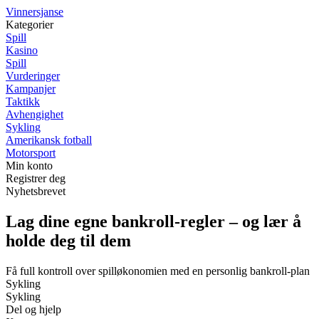
Vinnersjanse
Kategorier
Spill
Kasino
Spill
Vurderinger
Kampanjer
Taktikk
Avhengighet
Sykling
Amerikansk fotball
Motorsport
Min konto
Registrer deg
Nyhetsbrevet
Lag dine egne bankroll-regler – og lær å
holde deg til dem
Få full kontroll over spilløkonomien med en personlig bankroll-plan
Sykling
Sykling
Del og hjelp