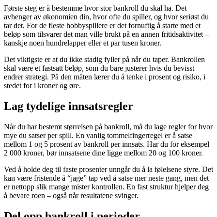
Første steg er å bestemme hvor stor bankroll du skal ha. Det
avhenger av økonomien din, hvor ofte du spiller, og hvor seriøst du
tar det. For de fleste hobbyspillere er det fornuftig å starte med et
beløp som tilsvarer det man ville brukt på en annen fritidsaktivitet –
kanskje noen hundrelapper eller et par tusen kroner.
Det viktigste er at du ikke stadig fyller på når du taper. Bankrollen
skal være et fastsatt beløp, som du bare justerer hvis du bevisst
endrer strategi. På den måten lærer du å tenke i prosent og risiko, i
stedet for i kroner og øre.
Lag tydelige innsatsregler
Når du har bestemt størrelsen på bankroll, må du lage regler for hvor
mye du satser per spill. En vanlig tommelfingerregel er å satse
mellom 1 og 5 prosent av bankroll per innsats. Har du for eksempel
2 000 kroner, bør innsatsene dine ligge mellom 20 og 100 kroner.
Ved å holde deg til faste prosenter unngår du å la følelsene styre. Det
kan være fristende å “jage” tap ved å satse mer neste gang, men det
er nettopp slik mange mister kontrollen. En fast struktur hjelper deg
å bevare roen – også når resultatene svinger.
Del opp bankroll i perioder