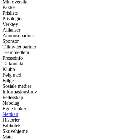
Min oversikt
Pakke
Prisliste
Privilegier
Verktøy
Allianser
Annonsepartner
Sponsor
Tilknyttet partner
Teammedlem
Presseinfo
Ta kontakt
Klubb
Følg med
Følge
Sosiale medier
Informasjonsbrev
Fellesskap
Nabolag
Egne lenker
Nettkart
Historier
Bibliotek
Skrivehjørne
Mate