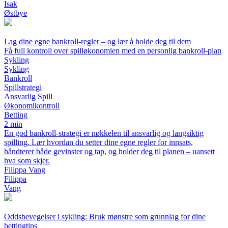
Isak
Østbye
Lag dine egne bankroll-regler – og lær å holde deg til dem
Få full kontroll over spilløkonomien med en personlig bankroll-plan
Sykling
Sykling
Bankroll
Spillstrategi
Ansvarlig Spill
Økonomikontroll
Betting
2 min
En god bankroll-strategi er nøkkelen til ansvarlig og langsiktig
spilling. Lær hvordan du setter dine egne regler for innsats,
håndterer både gevinster og tap, og holder deg til planen – uansett
hva som skjer.
Filippa Vang
Filippa
Vang
Oddsbevegelser i sykling: Bruk mønstre som grunnlag for dine
bettingtips