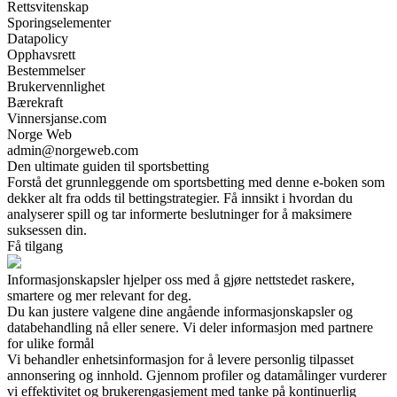
Rettsvitenskap
Sporingselementer
Datapolicy
Opphavsrett
Bestemmelser
Brukervennlighet
Bærekraft
Vinnersjanse.com
Norge Web
admin@norgeweb.com
Den ultimate guiden til sportsbetting
Forstå det grunnleggende om sportsbetting med denne e-boken som
dekker alt fra odds til bettingstrategier. Få innsikt i hvordan du
analyserer spill og tar informerte beslutninger for å maksimere
suksessen din.
Få tilgang
Informasjonskapsler hjelper oss med å gjøre nettstedet raskere,
smartere og mer relevant for deg.
Du kan justere valgene dine angående informasjonskapsler og
databehandling nå eller senere. Vi deler informasjon med partnere
for ulike formål
Vi behandler enhetsinformasjon for å levere personlig tilpasset
annonsering og innhold. Gjennom profiler og datamålinger vurderer
vi effektivitet og brukerengasjement med tanke på kontinuerlig