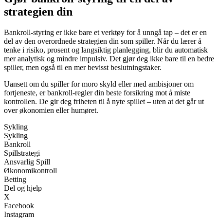
strategien din
Bankroll-styring er ikke bare et verktøy for å unngå tap – det er en
del av den overordnede strategien din som spiller. Når du lærer å
tenke i risiko, prosent og langsiktig planlegging, blir du automatisk
mer analytisk og mindre impulsiv. Det gjør deg ikke bare til en bedre
spiller, men også til en mer bevisst beslutningstaker.
Uansett om du spiller for moro skyld eller med ambisjoner om
fortjeneste, er bankroll-regler din beste forsikring mot å miste
kontrollen. De gir deg friheten til å nyte spillet – uten at det går ut
over økonomien eller humøret.
Sykling
Sykling
Bankroll
Spillstrategi
Ansvarlig Spill
Økonomikontroll
Betting
Del og hjelp
X
Facebook
Instagram