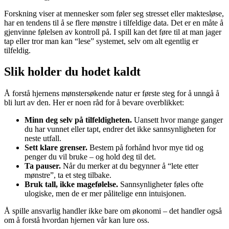
Forskning viser at mennesker som føler seg stresset eller maktesløse,
har en tendens til å se flere mønstre i tilfeldige data. Det er en måte å
gjenvinne følelsen av kontroll på. I spill kan det føre til at man jager
tap eller tror man kan “lese” systemet, selv om alt egentlig er
tilfeldig.
Slik holder du hodet kaldt
Å forstå hjernens mønstersøkende natur er første steg for å unngå å
bli lurt av den. Her er noen råd for å bevare overblikket:
Minn deg selv på tilfeldigheten.
Uansett hvor mange ganger
du har vunnet eller tapt, endrer det ikke sannsynligheten for
neste utfall.
Sett klare grenser.
Bestem på forhånd hvor mye tid og
penger du vil bruke – og hold deg til det.
Ta pauser.
Når du merker at du begynner å “lete etter
mønstre”, ta et steg tilbake.
Bruk tall, ikke magefølelse.
Sannsynligheter føles ofte
ulogiske, men de er mer pålitelige enn intuisjonen.
Å spille ansvarlig handler ikke bare om økonomi – det handler også
om å forstå hvordan hjernen vår kan lure oss.