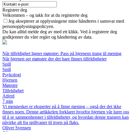
Registrer deg
Velkommen – og takk for at du registrerte deg
Jeg aksepterer at opplysningene mine håndteres i samsvar med
personopplysningspolicyen.
Du kan alltid melde deg av med ett klikk. Ved å registrere deg
godkjenner du våre regler og håndtering av data.
Når tilfeldighet ligner mønstre: Pass på hjernens trang til mening
Når hjernen ser mønstre der det bare finnes tilfeldigheter
Spill
Spill
Psykologi
Hjernen
Mønstre
Tilfeldighet
Atferd
7 min
Vi mennesker er eksperter på å finne mening – også der det ikke
finnes noen. Denne artikkelen forklarer hvorfor hjernen vår lurer oss
til å se sammenhenger i tilfeldigheter, og hvordan denne trangen kan
påvirke alt fra spillvaner til troen på flaks.
Oliver Svensen