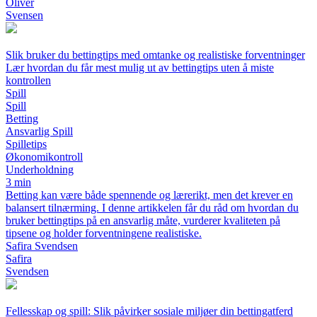
Oliver
Svensen
Slik bruker du bettingtips med omtanke og realistiske forventninger
Lær hvordan du får mest mulig ut av bettingtips uten å miste
kontrollen
Spill
Spill
Betting
Ansvarlig Spill
Spilletips
Økonomikontroll
Underholdning
3 min
Betting kan være både spennende og lærerikt, men det krever en
balansert tilnærming. I denne artikkelen får du råd om hvordan du
bruker bettingtips på en ansvarlig måte, vurderer kvaliteten på
tipsene og holder forventningene realistiske.
Safira Svendsen
Safira
Svendsen
Fellesskap og spill: Slik påvirker sosiale miljøer din bettingatferd