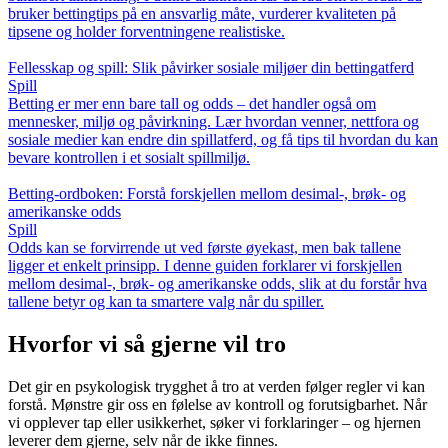
bruker bettingtips på en ansvarlig måte, vurderer kvaliteten på
tipsene og holder forventningene realistiske.
Fellesskap og spill: Slik påvirker sosiale miljøer din bettingatferd
Spill
Betting er mer enn bare tall og odds – det handler også om
mennesker, miljø og påvirkning. Lær hvordan venner, nettfora og
sosiale medier kan endre din spillatferd, og få tips til hvordan du kan
bevare kontrollen i et sosialt spillmiljø.
Betting-ordboken: Forstå forskjellen mellom desimal-, brøk- og
amerikanske odds
Spill
Odds kan se forvirrende ut ved første øyekast, men bak tallene
ligger et enkelt prinsipp. I denne guiden forklarer vi forskjellen
mellom desimal-, brøk- og amerikanske odds, slik at du forstår hva
tallene betyr og kan ta smartere valg når du spiller.
Hvorfor vi så gjerne vil tro
Det gir en psykologisk trygghet å tro at verden følger regler vi kan
forstå. Mønstre gir oss en følelse av kontroll og forutsigbarhet. Når
vi opplever tap eller usikkerhet, søker vi forklaringer – og hjernen
leverer dem gjerne, selv når de ikke finnes.