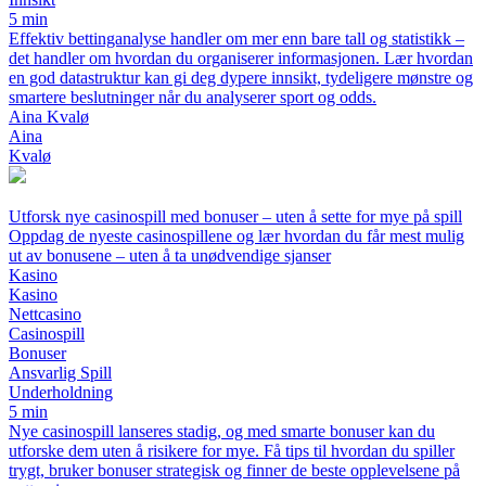
5 min
Effektiv bettinganalyse handler om mer enn bare tall og statistikk –
det handler om hvordan du organiserer informasjonen. Lær hvordan
en god datastruktur kan gi deg dypere innsikt, tydeligere mønstre og
smartere beslutninger når du analyserer sport og odds.
Aina Kvalø
Aina
Kvalø
Utforsk nye casinospill med bonuser – uten å sette for mye på spill
Oppdag de nyeste casinospillene og lær hvordan du får mest mulig
ut av bonusene – uten å ta unødvendige sjanser
Kasino
Kasino
Nettcasino
Casinospill
Bonuser
Ansvarlig Spill
Underholdning
5 min
Nye casinospill lanseres stadig, og med smarte bonuser kan du
utforske dem uten å risikere for mye. Få tips til hvordan du spiller
trygt, bruker bonuser strategisk og finner de beste opplevelsene på