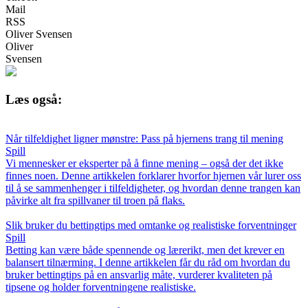
Mail
RSS
Oliver Svensen
Oliver
Svensen
Læs også:
Når tilfeldighet ligner mønstre: Pass på hjernens trang til mening
Spill
Vi mennesker er eksperter på å finne mening – også der det ikke
finnes noen. Denne artikkelen forklarer hvorfor hjernen vår lurer oss
til å se sammenhenger i tilfeldigheter, og hvordan denne trangen kan
påvirke alt fra spillvaner til troen på flaks.
Slik bruker du bettingtips med omtanke og realistiske forventninger
Spill
Betting kan være både spennende og lærerikt, men det krever en
balansert tilnærming. I denne artikkelen får du råd om hvordan du
bruker bettingtips på en ansvarlig måte, vurderer kvaliteten på
tipsene og holder forventningene realistiske.