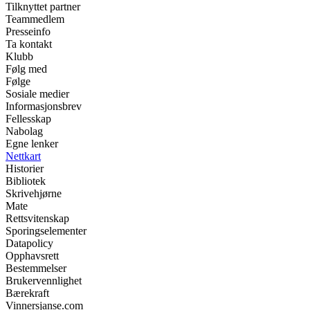
Tilknyttet partner
Teammedlem
Presseinfo
Ta kontakt
Klubb
Følg med
Følge
Sosiale medier
Informasjonsbrev
Fellesskap
Nabolag
Egne lenker
Nettkart
Historier
Bibliotek
Skrivehjørne
Mate
Rettsvitenskap
Sporingselementer
Datapolicy
Opphavsrett
Bestemmelser
Brukervennlighet
Bærekraft
Vinnersjanse.com