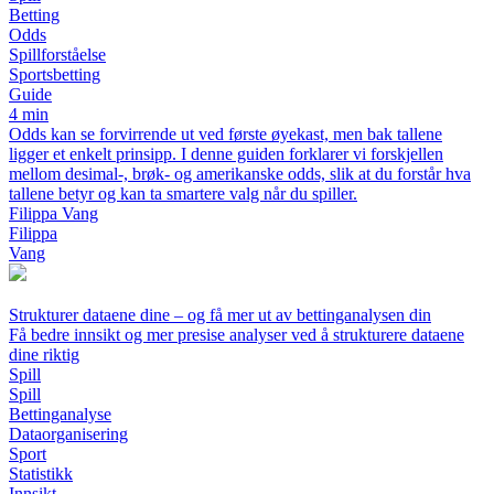
Betting
Odds
Spillforståelse
Sportsbetting
Guide
4 min
Odds kan se forvirrende ut ved første øyekast, men bak tallene
ligger et enkelt prinsipp. I denne guiden forklarer vi forskjellen
mellom desimal-, brøk- og amerikanske odds, slik at du forstår hva
tallene betyr og kan ta smartere valg når du spiller.
Filippa Vang
Filippa
Vang
Strukturer dataene dine – og få mer ut av bettinganalysen din
Få bedre innsikt og mer presise analyser ved å strukturere dataene
dine riktig
Spill
Spill
Bettinganalyse
Dataorganisering
Sport
Statistikk
Innsikt