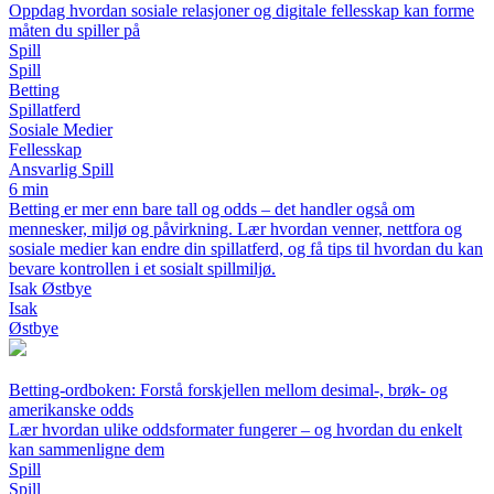
Oppdag hvordan sosiale relasjoner og digitale fellesskap kan forme
måten du spiller på
Spill
Spill
Betting
Spillatferd
Sosiale Medier
Fellesskap
Ansvarlig Spill
6 min
Betting er mer enn bare tall og odds – det handler også om
mennesker, miljø og påvirkning. Lær hvordan venner, nettfora og
sosiale medier kan endre din spillatferd, og få tips til hvordan du kan
bevare kontrollen i et sosialt spillmiljø.
Isak Østbye
Isak
Østbye
Betting-ordboken: Forstå forskjellen mellom desimal-, brøk- og
amerikanske odds
Lær hvordan ulike oddsformater fungerer – og hvordan du enkelt
kan sammenligne dem
Spill
Spill