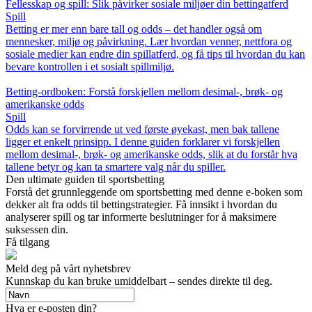
Fellesskap og spill: Slik påvirker sosiale miljøer din bettingatferd
Spill
Betting er mer enn bare tall og odds – det handler også om
mennesker, miljø og påvirkning. Lær hvordan venner, nettfora og
sosiale medier kan endre din spillatferd, og få tips til hvordan du kan
bevare kontrollen i et sosialt spillmiljø.
Betting-ordboken: Forstå forskjellen mellom desimal-, brøk- og
amerikanske odds
Spill
Odds kan se forvirrende ut ved første øyekast, men bak tallene
ligger et enkelt prinsipp. I denne guiden forklarer vi forskjellen
mellom desimal-, brøk- og amerikanske odds, slik at du forstår hva
tallene betyr og kan ta smartere valg når du spiller.
Den ultimate guiden til sportsbetting
Forstå det grunnleggende om sportsbetting med denne e-boken som
dekker alt fra odds til bettingstrategier. Få innsikt i hvordan du
analyserer spill og tar informerte beslutninger for å maksimere
suksessen din.
Få tilgang
Meld deg på vårt nyhetsbrev
Kunnskap du kan bruke umiddelbart – sendes direkte til deg.
Hva er e-posten din?