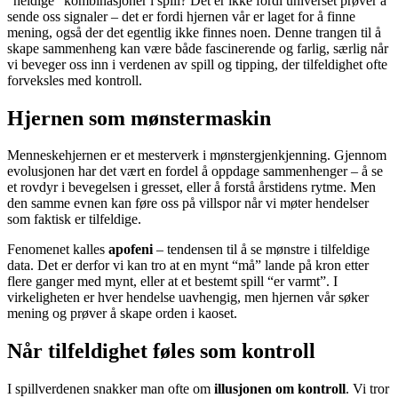
“heldige” kombinasjoner i spill? Det er ikke fordi universet prøver å
sende oss signaler – det er fordi hjernen vår er laget for å finne
mening, også der det egentlig ikke finnes noen. Denne trangen til å
skape sammenheng kan være både fascinerende og farlig, særlig når
vi beveger oss inn i verdenen av spill og tipping, der tilfeldighet ofte
forveksles med kontroll.
Hjernen som mønstermaskin
Menneskehjernen er et mesterverk i mønstergjenkjenning. Gjennom
evolusjonen har det vært en fordel å oppdage sammenhenger – å se
et rovdyr i bevegelsen i gresset, eller å forstå årstidens rytme. Men
den samme evnen kan føre oss på villspor når vi møter hendelser
som faktisk er tilfeldige.
Fenomenet kalles
apofeni
– tendensen til å se mønstre i tilfeldige
data. Det er derfor vi kan tro at en mynt “må” lande på kron etter
flere ganger med mynt, eller at et bestemt spill “er varmt”. I
virkeligheten er hver hendelse uavhengig, men hjernen vår søker
mening og prøver å skape orden i kaoset.
Når tilfeldighet føles som kontroll
I spillverdenen snakker man ofte om
illusjonen om kontroll
. Vi tror