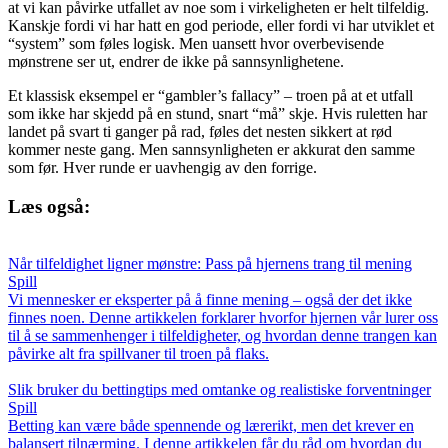
at vi kan påvirke utfallet av noe som i virkeligheten er helt tilfeldig.
Kanskje fordi vi har hatt en god periode, eller fordi vi har utviklet et
“system” som føles logisk. Men uansett hvor overbevisende
mønstrene ser ut, endrer de ikke på sannsynlighetene.
Et klassisk eksempel er “gambler’s fallacy” – troen på at et utfall
som ikke har skjedd på en stund, snart “må” skje. Hvis ruletten har
landet på svart ti ganger på rad, føles det nesten sikkert at rød
kommer neste gang. Men sannsynligheten er akkurat den samme
som før. Hver runde er uavhengig av den forrige.
Læs også:
Når tilfeldighet ligner mønstre: Pass på hjernens trang til mening
Spill
Vi mennesker er eksperter på å finne mening – også der det ikke
finnes noen. Denne artikkelen forklarer hvorfor hjernen vår lurer oss
til å se sammenhenger i tilfeldigheter, og hvordan denne trangen kan
påvirke alt fra spillvaner til troen på flaks.
Slik bruker du bettingtips med omtanke og realistiske forventninger
Spill
Betting kan være både spennende og lærerikt, men det krever en
balansert tilnærming. I denne artikkelen får du råd om hvordan du