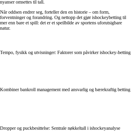
nyanser omsettes til tall.
Når oddsen endrer seg, forteller den en historie – om form,
forventninger og forandring. Og nettopp det gjør ishockeybetting til
mer enn bare et spill: det er et speilbilde av sportens uforutsigbare
natur.
Tempo, fysikk og utvisninger: Faktorer som påvirker ishockey-betting
Kombiner bankroll management med ansvarlig og bærekraftig betting
Dropper og puckbesittelse: Sentrale nøkkeltall i ishockeyanalyse