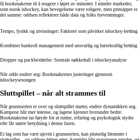
få bookmakerne til å reagere i løpet av minutter. I mindre markeder,
som norsk ishockey, kan bevegelsene være roligere, men prinsippet er
det samme: oddsen reflekterer både data og folks forventninger.
Tempo, fysikk og utvisninger: Faktorer som påvirker ishockey-betting
Kombiner bankroll management med ansvarlig og bærekraftig betting
Dropper og puckbesittelse: Sentrale nøkkeltall i ishockeyanalyse
Når odds endrer seg: Bookmakernes justeringer gjennom
ishockeysesongen
Sluttspillet – når alt strammes til
Når grunnserien er over og sluttspillet starter, endrer dynamikken seg.
Kampene blir mer intense, og lagene kjenner hverandre bedre.
Bookmakerne tar høyde for at rutine, erfaring og psykologisk styrke
ofte får større betydning i denne fasen.
Et lag som har vært ujevnt i grunnserien, kan plutselig blomstre i
sluttspillet – og oddsen følger etter. Samtidig blir marginene mindre, og