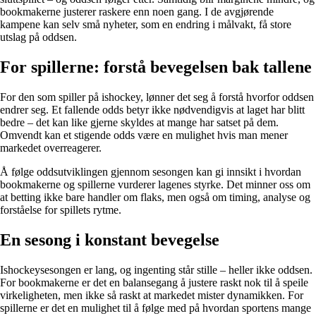
bookmakerne justerer raskere enn noen gang. I de avgjørende
kampene kan selv små nyheter, som en endring i målvakt, få store
utslag på oddsen.
For spillerne: forstå bevegelsen bak tallene
For den som spiller på ishockey, lønner det seg å forstå hvorfor oddsen
endrer seg. Et fallende odds betyr ikke nødvendigvis at laget har blitt
bedre – det kan like gjerne skyldes at mange har satset på dem.
Omvendt kan et stigende odds være en mulighet hvis man mener
markedet overreagerer.
Å følge oddsutviklingen gjennom sesongen kan gi innsikt i hvordan
bookmakerne og spillerne vurderer lagenes styrke. Det minner oss om
at betting ikke bare handler om flaks, men også om timing, analyse og
forståelse for spillets rytme.
En sesong i konstant bevegelse
Ishockeysesongen er lang, og ingenting står stille – heller ikke oddsen.
For bookmakerne er det en balansegang å justere raskt nok til å speile
virkeligheten, men ikke så raskt at markedet mister dynamikken. For
spillerne er det en mulighet til å følge med på hvordan sportens mange