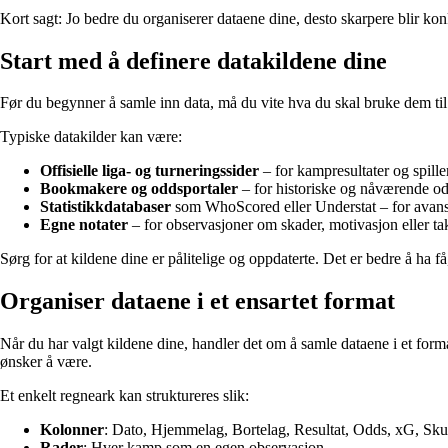
Kort sagt: Jo bedre du organiserer dataene dine, desto skarpere blir ko
Start med å definere datakildene dine
Før du begynner å samle inn data, må du vite hva du skal bruke dem til.
Typiske datakilder kan være:
Offisielle liga- og turneringssider
– for kampresultater og spille
Bookmakere og oddsportaler
– for historiske og nåværende od
Statistikkdatabaser
som WhoScored eller Understat – for avanse
Egne notater
– for observasjoner om skader, motivasjon eller tak
Sørg for at kildene dine er pålitelige og oppdaterte. Det er bedre å ha f
Organiser dataene i et ensartet format
Når du har valgt kildene dine, handler det om å samle dataene i et for
ønsker å være.
Et enkelt regneark kan struktureres slik:
Kolonner
: Dato, Hjemmelag, Bortelag, Resultat, Odds, xG, Sku
Rader
: Hver kamp som en egen observasjon.