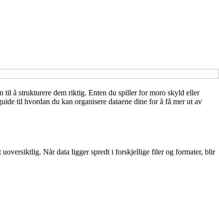
il å strukturere dem riktig. Enten du spiller for moro skyld eller
uide til hvordan du kan organisere dataene dine for å få mer ut av
oversiktlig. Når data ligger spredt i forskjellige filer og formater, blir