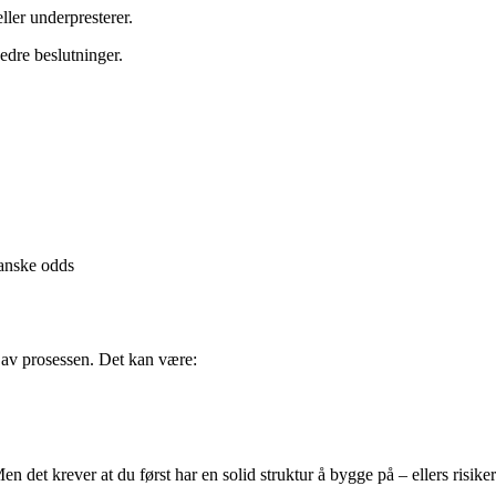
ller underpresterer.
bedre beslutninger.
kanske odds
 av prosessen. Det kan være:
n det krever at du først har en solid struktur å bygge på – ellers risike