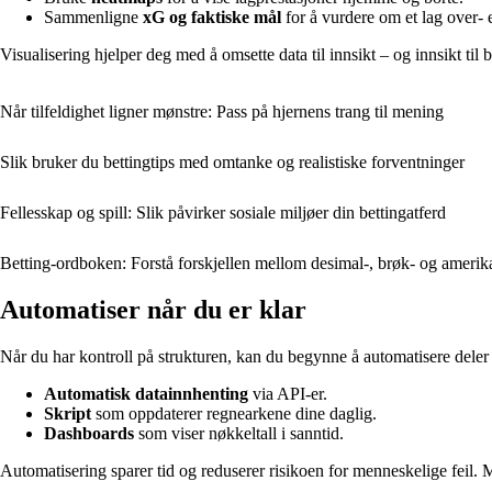
Sammenligne
xG og faktiske mål
for å vurdere om et lag over- e
Visualisering hjelper deg med å omsette data til innsikt – og innsikt til 
Når tilfeldighet ligner mønstre: Pass på hjernens trang til mening
Slik bruker du bettingtips med omtanke og realistiske forventninger
Fellesskap og spill: Slik påvirker sosiale miljøer din bettingatferd
Betting-ordboken: Forstå forskjellen mellom desimal-, brøk- og ameri
Automatiser når du er klar
Når du har kontroll på strukturen, kan du begynne å automatisere deler
Automatisk datainnhenting
via API-er.
Skript
som oppdaterer regnearkene dine daglig.
Dashboards
som viser nøkkeltall i sanntid.
Automatisering sparer tid og reduserer risikoen for menneskelige feil. Me