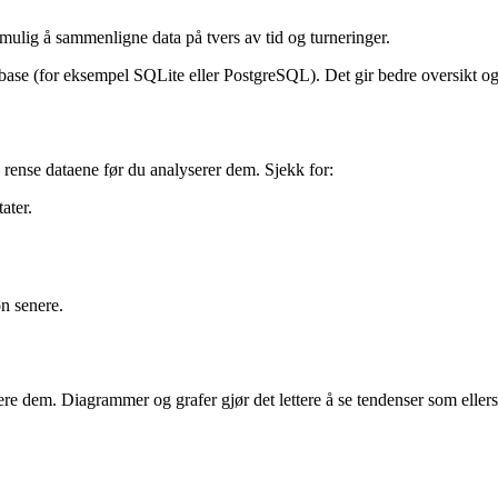
 mulig å sammenligne data på tvers av tid og turneringer.
base (for eksempel SQLite eller PostgreSQL). Det gir bedre oversikt o
å rense dataene før du analyserer dem. Sjekk for:
ater.
on senere.
re dem. Diagrammer og grafer gjør det lettere å se tendenser som ellers 