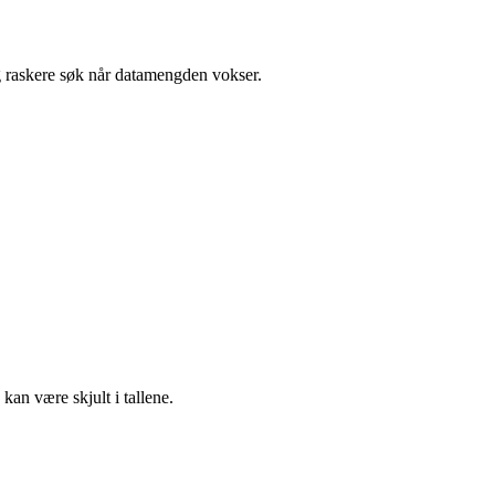
g raskere søk når datamengden vokser.
kan være skjult i tallene.