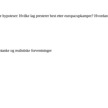
este hypoteser: Hvilke lag presterer best etter europacupkamper? Hvordan
tanke og realistiske forventninger