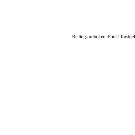
Betting-ordboken: Forstå forskje