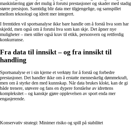
maskinlæring gjør det mulig å forutsi prestasjoner og skader med stadig
større presisjon. Samtidig blir data mer tilgjengelige, og samspillet
mellom teknologi og idrett mer integrert.
I fremtiden vil sportsanalyse ikke bare handle om å forstå hva som har
skjedd, men også om å forutsi hva som kan skje. Det åpner nye
muligheter – men stiller også krav til etikk, personvern og rettferdig
konkurranse.
Fra data til innsikt – og fra innsikt til
handling
Sportsanalyse er i sin kjerne et verktøy for å forstå og forbedre
prestasjoner. Det handler ikke om å erstatte menneskelig dømmekraft,
men om å styrke den med kunnskap. Når data brukes klokt, kan de gi
både trenere, utøvere og fans en dypere forståelse av idrettens
kompleksitet – og kanskje gjøre opplevelsen av sport enda mer
engasjerende.
Konservativ strategi: Minimer risiko og spill på stabilitet