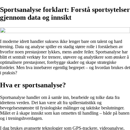
Sportsanalyse forklart: Forstå sportsytelser
gjennom data og innsikt
I moderne idrett handler suksess ikke lenger bare om talent og hard
trening. Data og analyse spiller en stadig større rolle i forståelsen av
hvorfor noen prestasjoner lykkes, mens andre feiler. Sportsanalyse har
blitt et sentralt verktøy for trenere, utøvere og analytikere som ønsker å
optimalisere prestasjoner, forebygge skader og skape strategiske
fordeler. Men hva innebærer egentlig begrepet – og hvordan brukes det
i praksis?
Hva er sportsanalyse?
Sportsanalyse handler om å samle inn, bearbeide og tolke data fra
idrettens verden. Det kan være alt fra spillerstatistikk og
bevegelsesmønstre til fysiologiske målinger og taktiske beslutninger.
Målet er å skape innsikt som kan omsettes til handling – både på banen
og i treningshverdagen.
I dag brukes avanserte teknologier som GPS-trackere, videoanalyse,