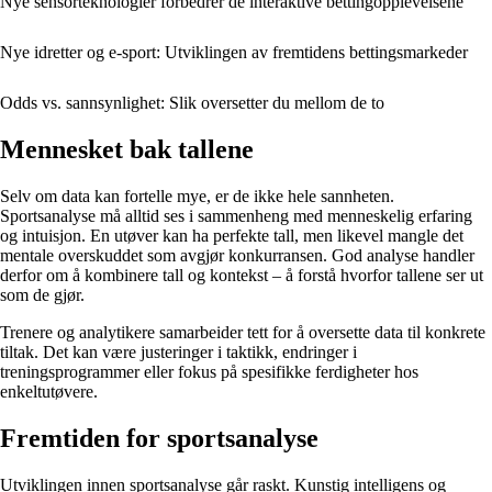
Nye sensorteknologier forbedrer de interaktive bettingopplevelsene
Nye idretter og e-sport: Utviklingen av fremtidens bettingsmarkeder
Odds vs. sannsynlighet: Slik oversetter du mellom de to
Mennesket bak tallene
Selv om data kan fortelle mye, er de ikke hele sannheten.
Sportsanalyse må alltid ses i sammenheng med menneskelig erfaring
og intuisjon. En utøver kan ha perfekte tall, men likevel mangle det
mentale overskuddet som avgjør konkurransen. God analyse handler
derfor om å kombinere tall og kontekst – å forstå hvorfor tallene ser ut
som de gjør.
Trenere og analytikere samarbeider tett for å oversette data til konkrete
tiltak. Det kan være justeringer i taktikk, endringer i
treningsprogrammer eller fokus på spesifikke ferdigheter hos
enkeltutøvere.
Fremtiden for sportsanalyse
Utviklingen innen sportsanalyse går raskt. Kunstig intelligens og