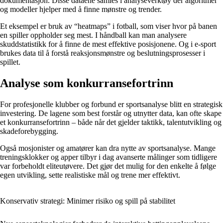
dokumentasjon. Disse dataene samles i analyseverktøy der algoritmer
og modeller hjelper med å finne mønstre og trender.
Et eksempel er bruk av “heatmaps” i fotball, som viser hvor på banen
en spiller oppholder seg mest. I håndball kan man analysere
skuddstatistikk for å finne de mest effektive posisjonene. Og i e-sport
brukes data til å forstå reaksjonsmønstre og beslutningsprosesser i
spillet.
Analyse som konkurransefortrinn
For profesjonelle klubber og forbund er sportsanalyse blitt en strategisk
investering. De lagene som best forstår og utnytter data, kan ofte skape
et konkurransefortrinn – både når det gjelder taktikk, talentutvikling og
skadeforebygging.
Også mosjonister og amatører kan dra nytte av sportsanalyse. Mange
treningsklokker og apper tilbyr i dag avanserte målinger som tidligere
var forbeholdt eliteutøvere. Det gjør det mulig for den enkelte å følge
egen utvikling, sette realistiske mål og trene mer effektivt.
Konservativ strategi: Minimer risiko og spill på stabilitet