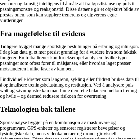
sensorer og kunstig intelligens til å måle alt fra løpsdistanse og puls til
pasningsmønstre og reaksjonstid. Disse dataene gir et objektivt bilde av
prestasjonen, som kan supplere trenerens og utøverens egne
vurderinger.
Fra magefølelse til evidens
Tidligere bygget mange sportslige beslutninger på erfaring og intuisjon.
I dag kan data gi et mer presist grunnlag for å vurdere hva som faktisk
fungerer. En fotballtrener kan for eksempel analysere hvilke typer
pasninger som oftest fører til målsjanser, eller hvordan laget presser
motstanderen i ulike faser av kampen.
I individuelle idretter som langrenn, sykling eller friidrett brukes data til
å optimalisere treningsbelastning og restitusjon. Ved å analysere puls,
watt og søvnmønstre kan man finne den rette balansen mellom trening
og hvile – og dermed redusere risikoen for overtrening.
Teknologien bak tallene
Sportsanalyse bygger på en kombinasjon av maskinvare og
programvare. GPS-enheter og sensorer registrerer bevegelser og
fysiologiske data, mens videokameraer og droner gir visuell